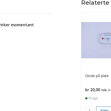
Relaterte
 virker momentant
Diode på plate
Pris
kr 20,00
/stk
Ek
På lager
Kjøp