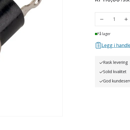
1
Lager
På lager
Legg i handle
Rask levering
Solid kvalitet
God kundeser