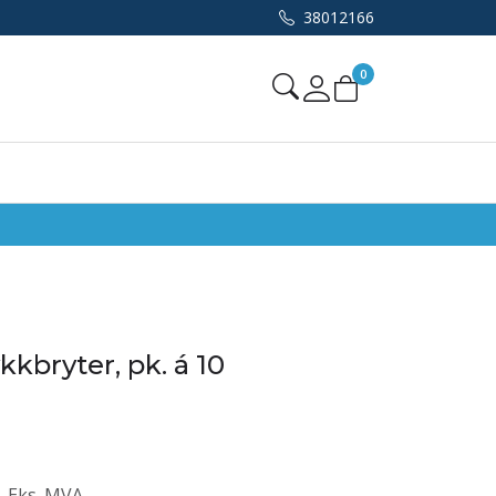
38012166
0
Mine sider
ykkbryter, pk. á 10
Eks. MVA