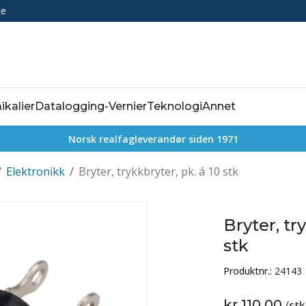
ce
ikalier
Datalogging-Vernier
Teknologi
Annet
Norsk realfagleverandør siden 1971
/
Elektronikk
/
Bryter, trykkbryter, pk. á 10 stk
Bryter, tr
stk
Produktnr.:
24143
kr 110,00
/
stk