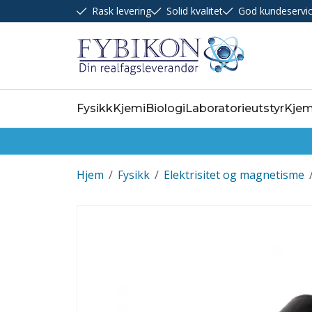
Rask levering
Solid kvalitet
God kundeservi
Fysikk
Kjemi
Biologi
Laboratorieutstyr
Kjem
Hjem
/
Fysikk
/
Elektrisitet og magnetisme