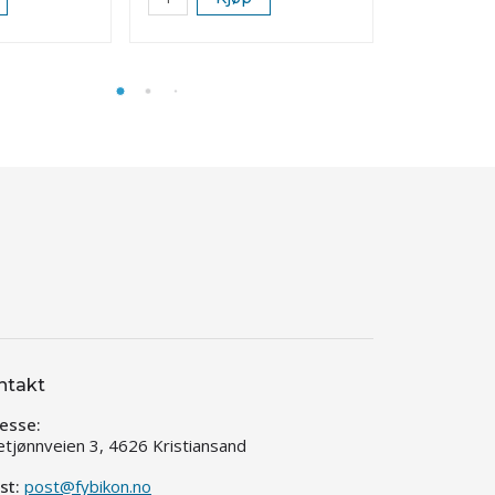
ntakt
esse:
etjønnveien 3, 4626 Kristiansand
st:
post@fybikon.no