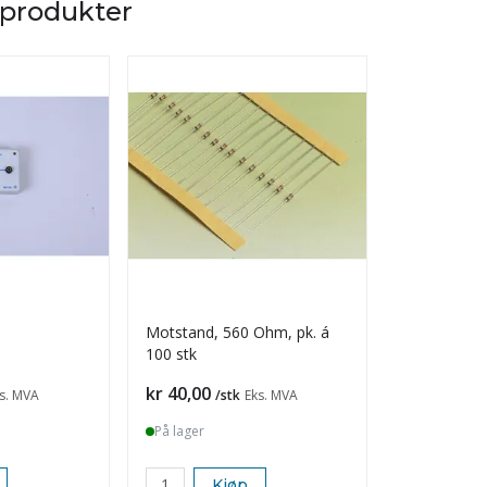
 produkter
Motstand, 560 Ohm, pk. á
Motstand, 3
100 stk
100 stk
Pris
Pris
kr 40,00
kr 40,00
s. MVA
/stk
Eks. MVA
/s
På lager
På lager
Kjøp
K