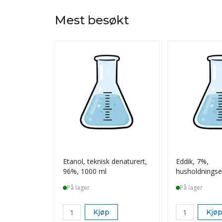
Mest besøkt
Etanol, teknisk denaturert,
Eddik, 7%,
96%, 1000 ml
husholdningsed
På lager
På lager
Kjøp
Kjø