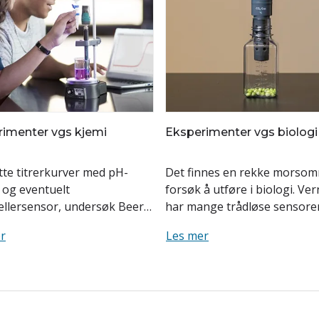
imenter vgs kjemi
Eksperimenter vgs biologi
tte titrerkurver med pH-
Det finnes en rekke morso
 og eventuelt
forsøk å utføre i biologi. Ver
ellersensor, undersøk Beers
har mange trådløse sensore
 vårt allsidige
kan benyttes til aktuelle forsø
r
Les mer
fotometer, eller la eleven...