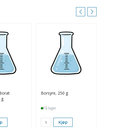
borat
Borsyre, 250 g
Kaliumbrom
 g
På lager
På lager
øp
Kjøp
K