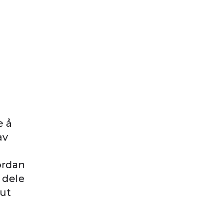
e å
av
ordan
 dele
 ut