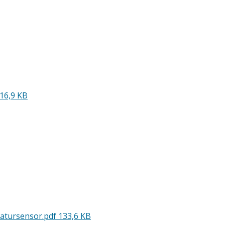
16,9 KB
ratursensor.pdf
133,6 KB