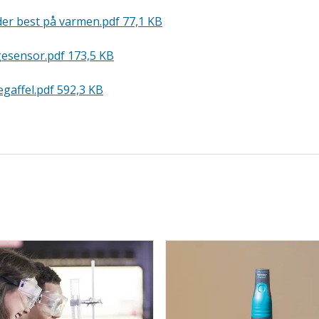
der best på varmen.pdf
77,1 KB
gesensor.pdf
173,5 KB
gaffel.pdf
592,3 KB