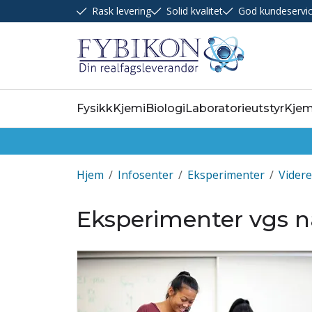
Rask levering
Solid kvalitet
God kundeservi
Fysikk
Kjemi
Biologi
Laboratorieutstyr
Kjem
Hjem
/
Infosenter
/
Eksperimenter
/
Vider
Eksperimenter vgs n