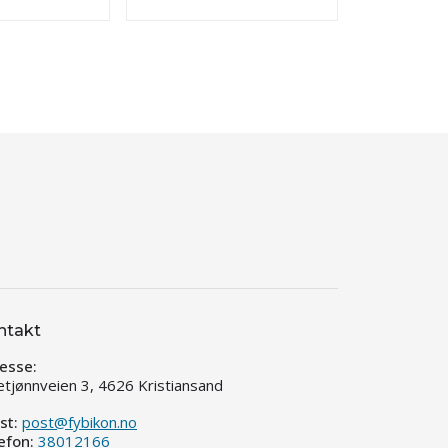
ntakt
esse:
etjønnveien 3, 4626 Kristiansand
st:
post@fybikon.no
efon:
38012166