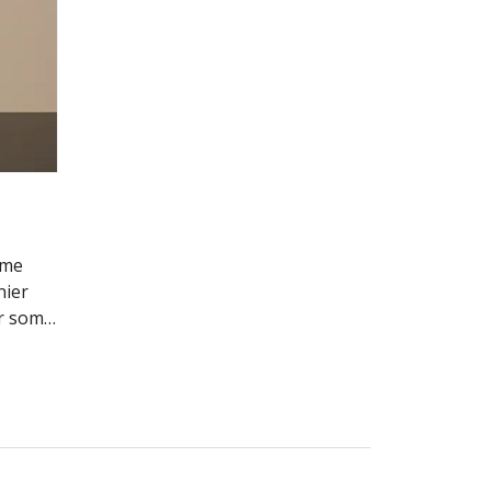
mme
nier
r som
...