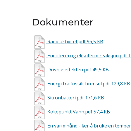
Dokumenter
Radioaktivitet.pdf
96,5 KB
Endoterm og eksoterm reaksjon.pdf
1
Drivhuseffekten.pdf
49,5 KB
Energi fra fossilt brensel.pdf
129,8 KB
Sitronbatteri.pdf
171,6 KB
Kokepunkt Vann.pdf
57,4 KB
En varm hånd - lær å bruke en tempe