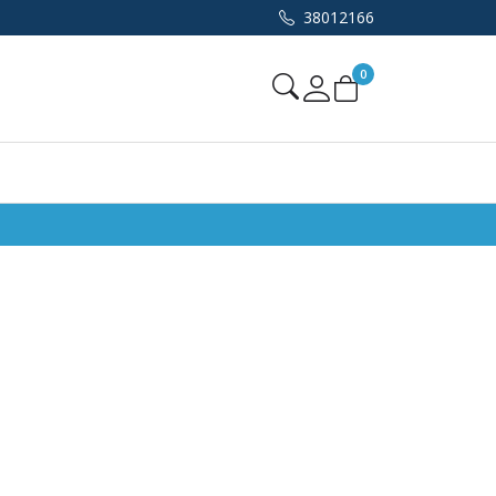
38012166
0
Mine sider