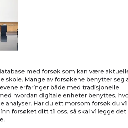
 database med forsøk som kan være aktuell
de skole. Mange av forsøkene benytter seg 
levene erfaringer både med tradisjonelle
g med hvordan digitale enheter benyttes, hv
ke analyser. Har du ett morsom forsøk du vil
 forsøket ditt til oss, så skal vi legge det
re.