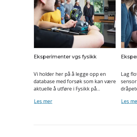
Eksperimenter vgs fysikk
Eksper
Vi holder her på å legge opp en
Lag flo
database med forsøk som kan være
sensor
aktuelle å utføre i Fysikk på
dråpet
videregående sk...
lov med
Les mer
Les me
spektro