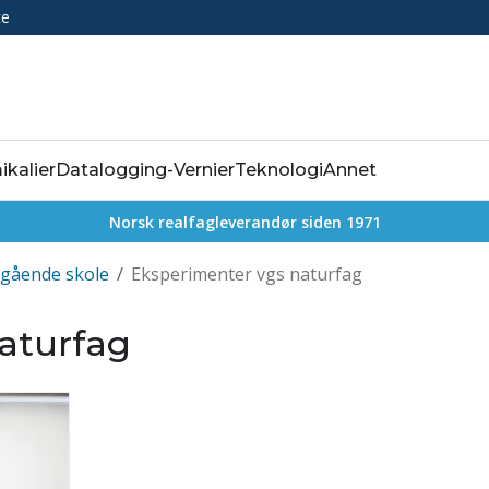
ce
ikalier
Datalogging-Vernier
Teknologi
Annet
Norsk realfagleverandør siden 1971
egående skole
/
Eksperimenter vgs naturfag
aturfag