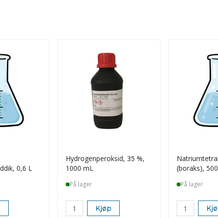
Hydrogenperoksid, 35 %,
Natriumtetra
dik, 0,6 L
1000 mL
(boraks), 500
På lager
På lager
p
Kjøp
Kj