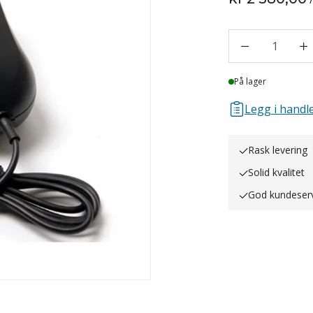
1
Lager
På lager
Legg i handle
Rask levering
Solid kvalitet
God kundeser