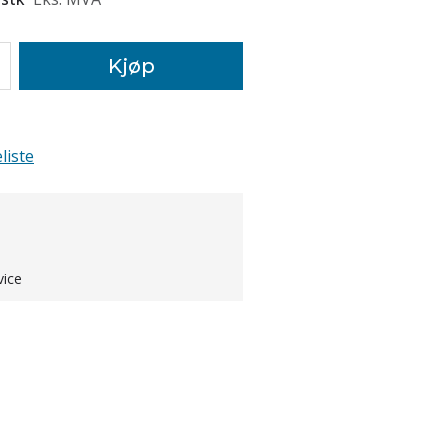
Kjøp
liste
vice