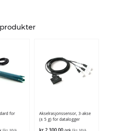
 produkter
dard for
Akselrasjonssensor, 3-akse
pH-sensor t
(± 5 g) for datalogger
datalogger
Pris
Pris
kr 2 300,00
kr 3 200,0
k
Eks. MVA
/stk
Eks. MVA