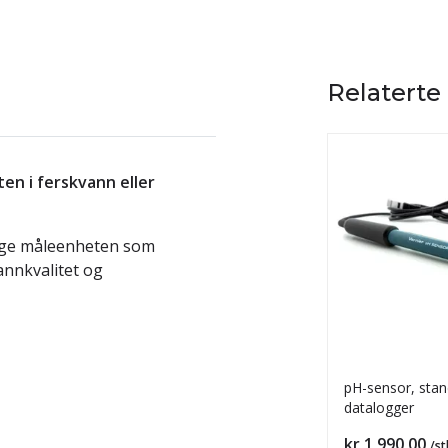
Relaterte
en i ferskvann eller
ige måleenheten som
vannkvalitet og
pH-sensor, stan
datalogger
Pris
kr 1 990,00
/st