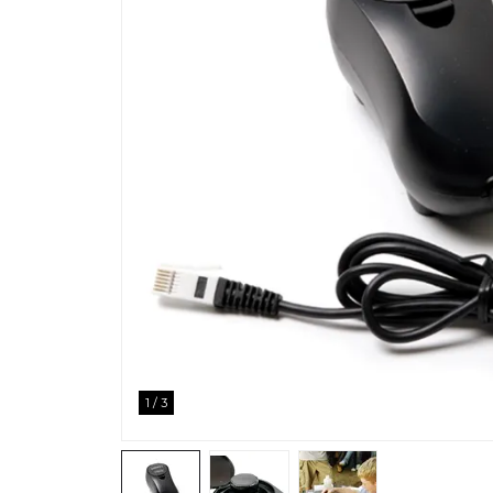
1
/
3