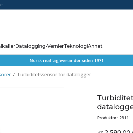
ce
ikalier
Datalogging-Vernier
Teknologi
Annet
Norsk realfagleverandør siden 1971
sorer
/
Turbiditetssensor for datalogger
Turbidite
datalogg
Produktnr.:
28111
kr 2 580,00