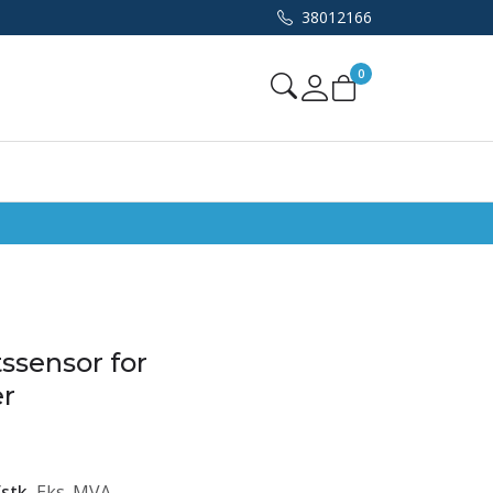
38012166
0
Mine sider
tssensor for
er
/
stk
Eks. MVA