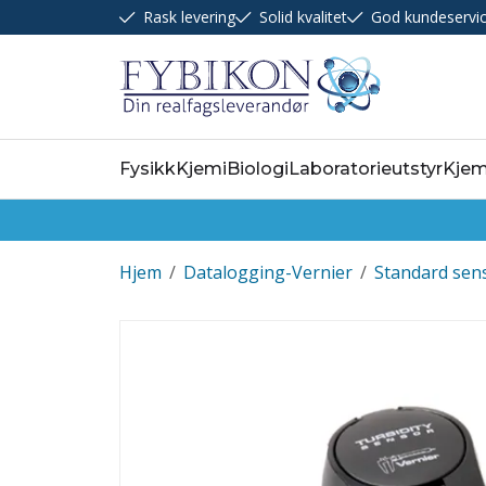
Rask levering
Solid kvalitet
God kundeservi
Fysikk
Kjemi
Biologi
Laboratorieutstyr
Kjem
Hjem
/
Datalogging-Vernier
/
Standard sen