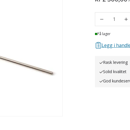
1
Lager
På lager
Legg i handle
Rask levering
Solid kvalitet
God kundeser