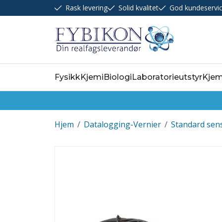
Rask levering
Solid kvalitet
God kundeservi
Fysikk
Kjemi
Biologi
Laboratorieutstyr
Kjem
Hjem
/
Datalogging-Vernier
/
Standard sen