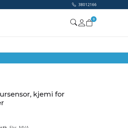
38012166
0
Mine sider
rsensor, kjemi for
er
/
stk
Eks. MVA