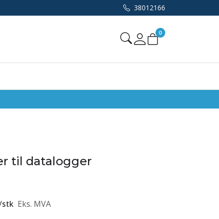
38012166
0
Mine sider
r til datalogger
/
stk
Eks. MVA