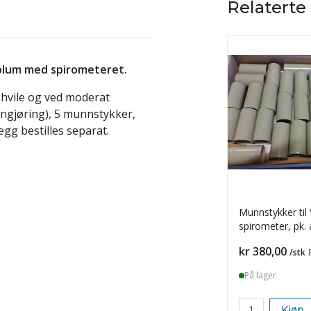
Relaterte
olum med spirometeret.
hvile og ved moderat
rengjøring), 5 munnstykker,
legg bestilles separat.
Munnstykker til 
spirometer, pk. 
Pris
kr 380,00
/stk
På lager
Kjøp