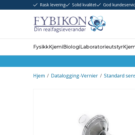
Rask levering
Solid kvalitet
God kundeservi
Fysikk
Kjemi
Biologi
Laboratorieutstyr
Kjem
Hjem
/
Datalogging-Vernier
/
Standard sen