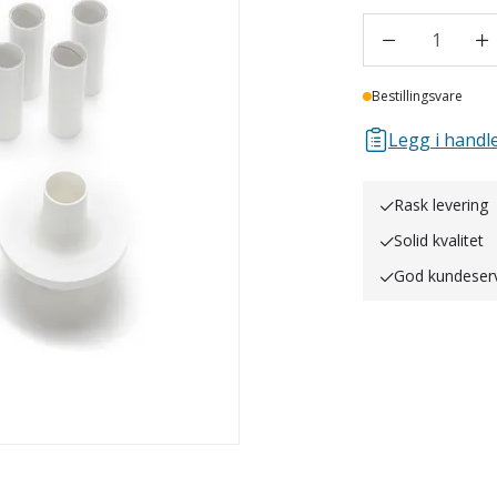
1
Lager
Bestillingsvare
Legg i handle
Rask levering
Solid kvalitet
God kundeser