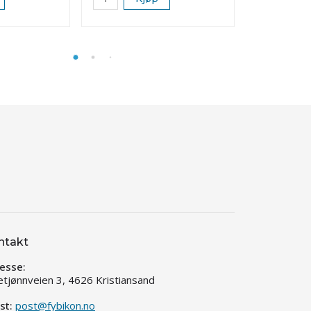
ntakt
esse:
etjønnveien 3, 4626 Kristiansand
st:
post@fybikon.no