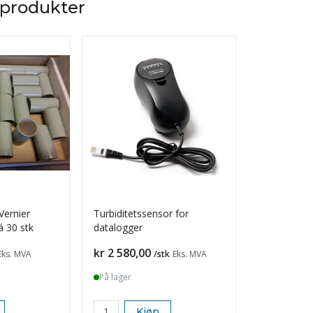
 produkter
Vernier
Turbiditetssensor for
Bevegelses
á 30 stk
datalogger
datalogger
Pris
Pris
kr 2 580,00
kr 2 600,0
Eks. MVA
/stk
Eks. MVA
På lager
På lager
Kjøp
K