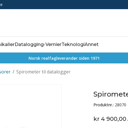
ce
ikalier
Datalogging-Vernier
Teknologi
Annet
Norsk realfagleverandør siden 1971
sorer
/
Spirometer til datalogger
Spiromete
Produktnr.:
28070
kr 4 900,00