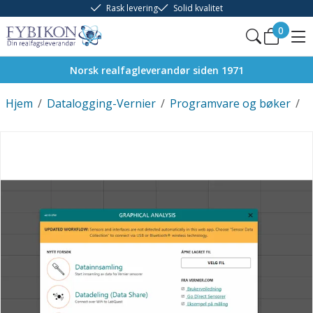
Rask levering
Solid kvalitet
0
Norsk realfagleverandør siden 1971
Hjem
/
Datalogging-Vernier
/
Programvare og bøker
/