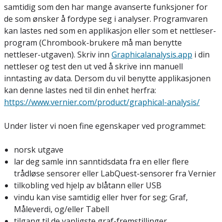
samtidig som den har mange avanserte funksjoner for
de som ønsker å fordype seg i analyser. Programvaren
kan lastes ned som en applikasjon eller som et nettleser-
program (Chrombook-brukere må man benytte
nettleser-utgaven). Skriv inn
Graphicalanalysis.app
i din
nettleser og test den ut ved å skrive inn manuell
inntasting av data. Dersom du vil benytte applikasjonen
kan denne lastes ned til din enhet herfra:
https://www.vernier.com/product/graphical-analysis/
Under lister vi noen fine egenskaper ved programmet:
norsk utgave
lar deg samle inn sanntidsdata fra en eller flere
trådløse sensorer eller LabQuest-sensorer fra Vernier
tilkobling ved hjelp av blåtann eller USB
vindu kan vise samtidig eller hver for seg; Graf,
Måleverdi, og/eller Tabell
tilgang til de vanligste graf-fremstillinger