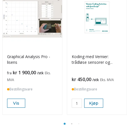
Graphical Analysis Pro -
Koding med Vernier:
lisens
trådløse sensorer og
Javascript
Pris
kr 1 900,00
fra
/stk
Eks.
Pris
kr 450,00
MVA
/stk
Eks. MVA
Bestillingsvare
Bestillingsvare
Vis
Kjøp