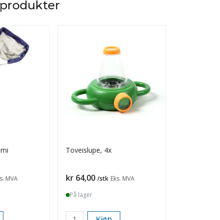
 produkter
omi
Toveislupe, 4x
Bestemmels
ferskvann
Pris
Pris
kr 64,00
kr 280,00
s. MVA
/stk
Eks. MVA
På lager
På lager
Kjøp
K