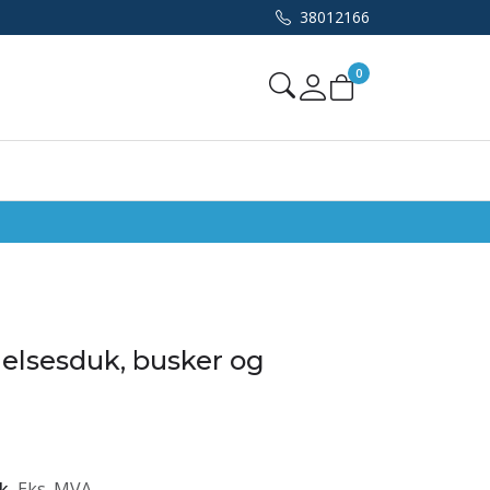
38012166
0
Mine sider
lsesduk, busker og
k
Eks. MVA