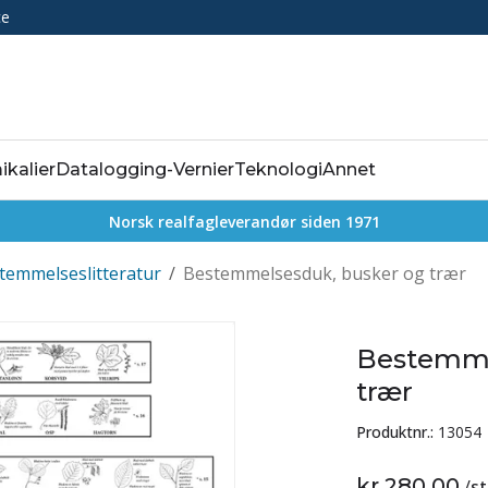
ce
ikalier
Datalogging-Vernier
Teknologi
Annet
Norsk realfagleverandør siden 1971
temmelseslitteratur
/
Bestemmelsesduk, busker og trær
Bestemme
trær
Produktnr.:
13054
kr 280,00
/
st