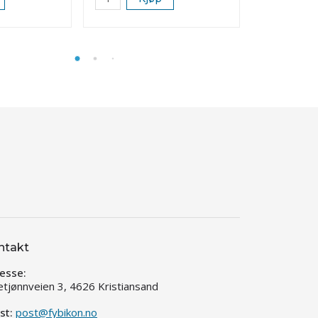
ntakt
esse:
etjønnveien 3, 4626 Kristiansand
st:
post@fybikon.no