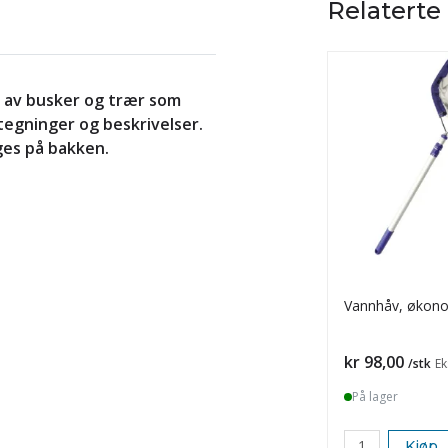
Relaterte
av busker og trær som
tegninger og beskrivelser.
ges på bakken.
Vannhåv, økon
Pris
kr 98,00
/stk
Ek
På lager
Kjøp