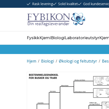
Rask levering
Solid kvalitet
God kundeservi
Fysikk
Kjemi
Biologi
Laboratorieutstyr
Kjem
Hjem
/
Biologi
/
Økologi og feltutstyr
/
Bes