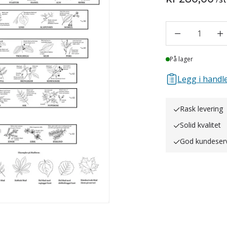
1
Lager
På lager
Legg i handle
Rask levering
Solid kvalitet
God kundeser