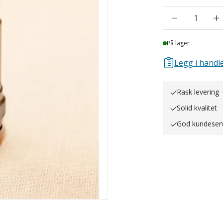
1
Lager
På lager
Legg i handle
Rask levering
Solid kvalitet
God kundeser