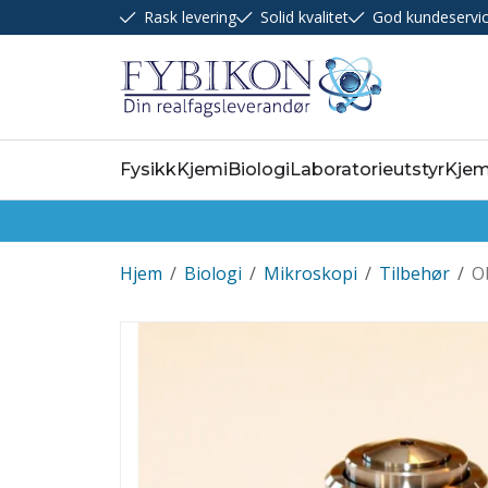
Rask levering
Solid kvalitet
God kundeservi
Fysikk
Kjemi
Biologi
Laboratorieutstyr
Kjem
Hjem
/
Biologi
/
Mikroskopi
/
Tilbehør
/
O