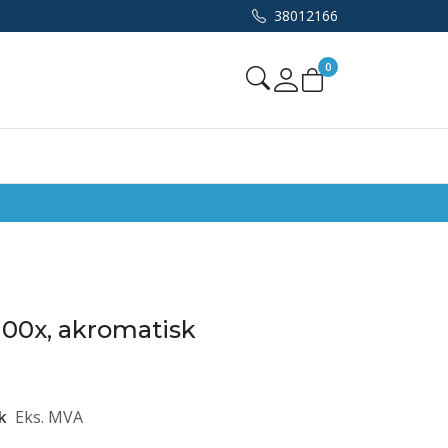
38012166
0
Mine sider
 100x, akromatisk
k
Eks. MVA