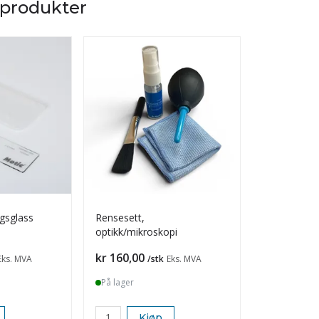
 produkter
ngsglass
Rensesett,
Lyspære, re
optikk/mikroskopi
10W
Pris
Pris
kr 160,00
kr 70,00
Eks. MVA
/stk
Eks. MVA
/s
På lager
På lager
Kjøp
K