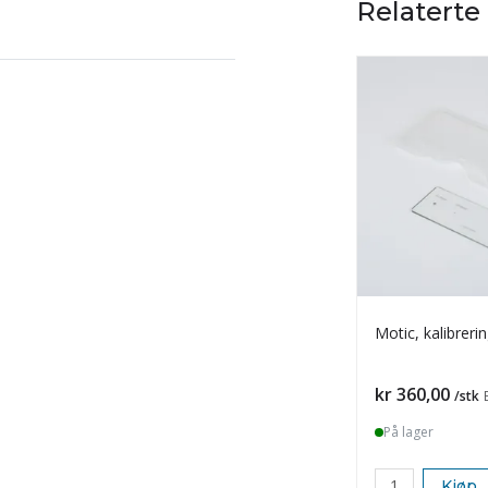
Relaterte
Motic, kalibreri
Pris
kr 360,00
/stk
På lager
Kjøp