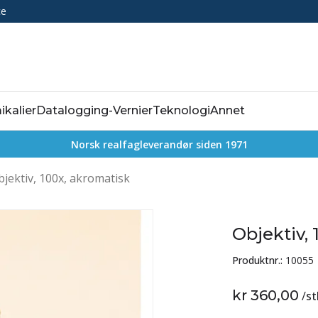
ce
ikalier
Datalogging-Vernier
Teknologi
Annet
Norsk realfagleverandør siden 1971
bjektiv, 100x, akromatisk
Objektiv,
Produktnr.:
10055
kr 360,00
/
st