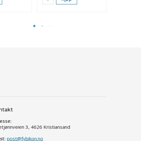
ntakt
esse:
etjønnveien 3, 4626 Kristiansand
st:
post@fybikon.no