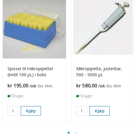
Spisser til mikropipetter
Mikropipette, justerbar,
(inntil 100 µL) i boks
500 - 5000 µL
Pris
Pris
kr 195,00
kr 580,00
/stk
Eks. MVA
/stk
Eks. MVA
På lager
På lager
Kjøp
Kjøp