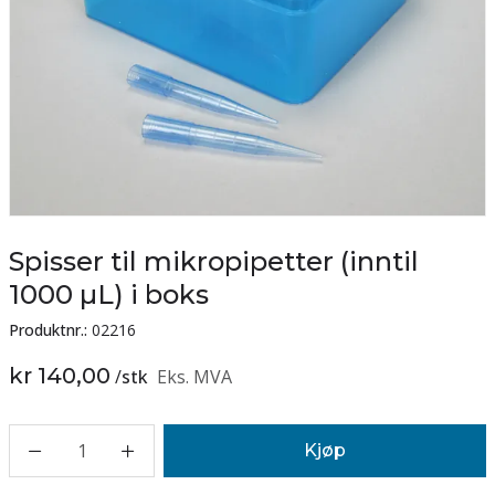
Spisser til mikropipetter (inntil
1000 µL) i boks
Produktnr.:
02216
kr 140,00
/
stk
Eks. MVA
1
Kjøp