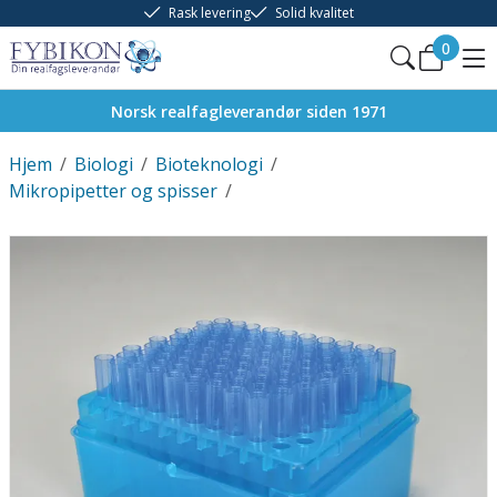
Rask levering
Solid kvalitet
0
Norsk realfagleverandør siden 1971
Hjem
/
Biologi
/
Bioteknologi
/
Mikropipetter og spisser
/