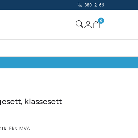
38012166
0
Mine sider
esett, klassesett
stk
Eks. MVA