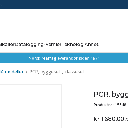
ce
ikalier
Datalogging-Vernier
Teknologi
Annet
Norsk realfagleverandør siden 1971
A modeller
/
PCR, byggesett, klassesett
PCR, bygg
Produktnr.:
15548
kr 1 680,00
/