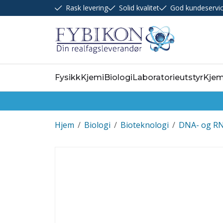
Rask levering
Solid kvalitet
God kundeservi
Fysikk
Kjemi
Biologi
Laboratorieutstyr
Kjem
Hjem
/
Biologi
/
Bioteknologi
/
DNA- og RN