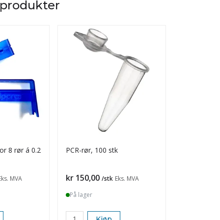
 produkter
or 8 rør á 0.2
PCR-rør, 100 stk
DNA-fingerp
byggesett 
Pris
Pris
kr 150,00
kr 1 240,0
Eks. MVA
/stk
Eks. MVA
På lager
På lager
Kjøp
K