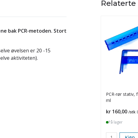
Relaterte
ene bak PCR-metoden. Stort
elve øvelsen er 20 -15
lve aktiviteten).
PCR-rør stativ, f
ml
Pris
kr 160,00
/stk
På lager
Kjøp