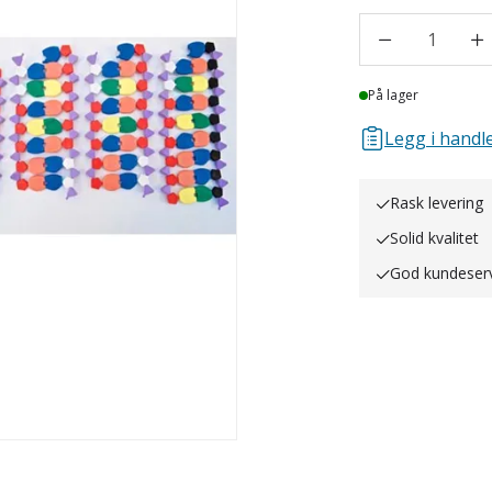
1
Lager
På lager
Legg i handle
Rask levering
Solid kvalitet
God kundeser