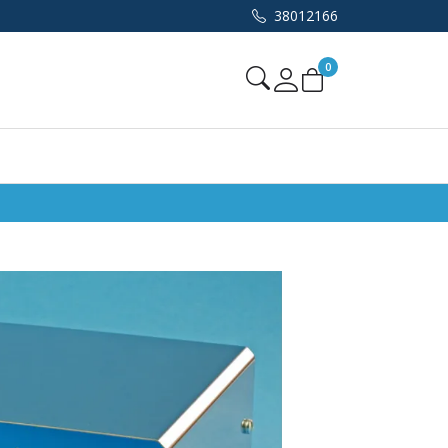
38012166
0
Mine sider