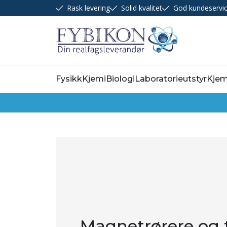
Rask levering
Solid kvalitet
God kundeservi
Fysikk
Kjemi
Biologi
Laboratorieutstyr
Kjem
Magnetrørere og 