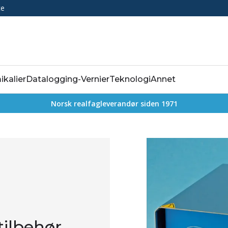
ce
ikalier
Datalogging-Vernier
Teknologi
Annet
Norsk realfagleverandør siden 1971
tilbehør