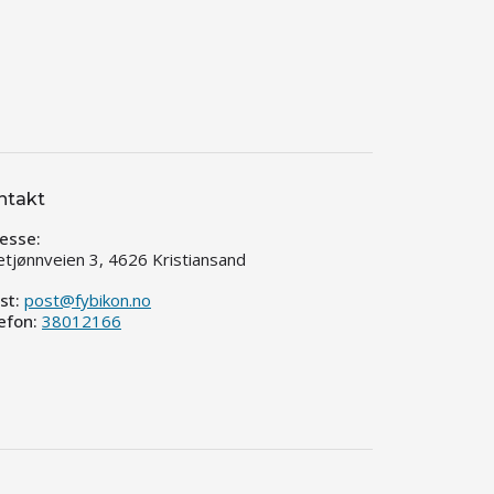
ntakt
esse:
etjønnveien 3, 4626 Kristiansand
st:
post@fybikon.no
efon:
38012166